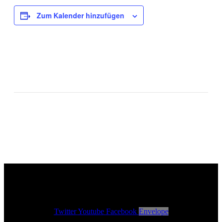
Zum Kalender hinzufügen
Trio Schmuck
Malion Quartett
Twitter
Youtube
Facebook
Envelope