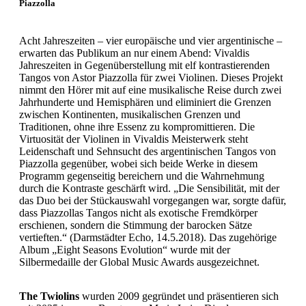
Piazzolla
Acht Jahreszeiten – vier europäische und vier argentinische –
erwarten das Publikum an nur einem Abend: Vivaldis
Jahreszeiten in Gegenüberstellung mit elf kontrastierenden
Tangos von Astor Piazzolla für zwei Violinen. Dieses Projekt
nimmt den Hörer mit auf eine musikalische Reise durch zwei
Jahrhunderte und Hemisphären und eliminiert die Grenzen
zwischen Kontinenten, musikalischen Grenzen und
Traditionen, ohne ihre Essenz zu kompromittieren. Die
Virtuosität der Violinen in Vivaldis Meisterwerk steht
Leidenschaft und Sehnsucht des argentinischen Tangos von
Piazzolla gegenüber, wobei sich beide Werke in diesem
Programm gegenseitig bereichern und die Wahrnehmung
durch die Kontraste geschärft wird. „Die Sensibilität, mit der
das Duo bei der Stückauswahl vorgegangen war, sorgte dafür,
dass Piazzollas Tangos nicht als exotische Fremdkörper
erschienen, sondern die Stimmung der barocken Sätze
vertieften.“ (Darmstädter Echo, 14.5.2018). Das zugehörige
Album „Eight Seasons Evolution“ wurde mit der
Silbermedaille der Global Music Awards ausgezeichnet.
The Twiolins
wurden 2009 gegründet und präsentieren sich