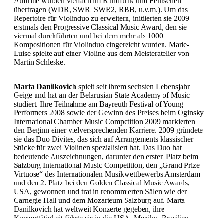
Auftritte wurden vielfach im Rundfunk und Fernsehen
übertragen (WDR, SWR, SWR2, RBB, u.v.m.). Um das
Repertoire für Violinduo zu erweitern, initiierten sie 2009
erstmals den Progressive Classical Music Award, den sie
viermal durchführten und bei dem mehr als 1000
Kompositionen für Violinduo eingereicht wurden. Marie-
Luise spielte auf einer Violine aus dem Meisteratelier von
Martin Schleske.
Marta Danilkovich
spielt seit ihrem sechsten Lebensjahr
Geige und hat an der Belarusian State Academy of Music
studiert. Ihre Teilnahme am Bayreuth Festival of Young
Performers 2008 sowie der Gewinn des Preises beim Oginsky
International Chamber Music Competition 2009 markierten
den Beginn einer vielversprechenden Karriere. 2009 gründete
sie das Duo Divites, das sich auf Arrangements klassischer
Stücke für zwei Violinen spezialisiert hat. Das Duo hat
bedeutende Auszeichnungen, darunter den ersten Platz beim
Salzburg International Music Competition, den „Grand Prize
Virtuose“ des Internationalen Musikwettbewerbs Amsterdam
und den 2. Platz bei den Golden Classical Music Awards,
USA, gewonnen und trat in renommierten Sälen wie der
Carnegie Hall und dem Mozarteum Salzburg auf. Marta
Danilkovich hat weltweit Konzerte gegeben, ihre
Konzerttätigkeit führte sie in die USA, Mexiko, Brasilien,