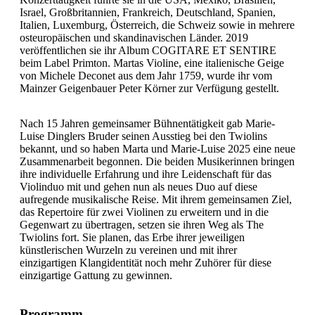
Israel, Großbritannien, Frankreich, Deutschland, Spanien,
Italien, Luxemburg, Österreich, die Schweiz sowie in mehrere
osteuropäischen und skandinavischen Länder. 2019
veröffentlichen sie ihr Album COGITARE ET SENTIRE
beim Label Primton. Martas Violine, eine italienische Geige
von Michele Deconet aus dem Jahr 1759, wurde ihr vom
Mainzer Geigenbauer Peter Körner zur Verfügung gestellt.
Nach 15 Jahren gemeinsamer Bühnentätigkeit gab Marie-
Luise Dinglers Bruder seinen Ausstieg bei den Twiolins
bekannt, und so haben Marta und Marie-Luise 2025 eine neue
Zusammenarbeit begonnen. Die beiden Musikerinnen bringen
ihre individuelle Erfahrung und ihre Leidenschaft für das
Violinduo mit und gehen nun als neues Duo auf diese
aufregende musikalische Reise. Mit ihrem gemeinsamen Ziel,
das Repertoire für zwei Violinen zu erweitern und in die
Gegenwart zu übertragen, setzen sie ihren Weg als The
Twiolins fort. Sie planen, das Erbe ihrer jeweiligen
künstlerischen Wurzeln zu vereinen und mit ihrer
einzigartigen Klangidentität noch mehr Zuhörer für diese
einzigartige Gattung zu gewinnen.
Programm