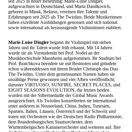
seit 2025 in neuer Besetzung: Marie-Luise Dingler,
aufgewachsen in Deutschland, und Marta Danilkovich,
geboren in Minsk, Belarus, vereinen ihre Talente und
Erfahrungen seit 2025 als The Twiolins. Beide Musikerinnen
haben exzellente Ausbildungen genossen und sich national
sowie international als herausragende Violinistinnen etabliert.
Marie-Luise Dingler
begann ihr Violinspiel mit sieben
Jahren und ihr Talent wurde früh erkannt. Mit 14 Jahren
wurde sie als Vorstudentin bei Prof. Nodel an der
Musikhochschule Mannheim aufgenommen. Ihr Studium bei
Prof. Bratchkova beendete sie mit Bestnoten und gründete
schon währenddessen mit ihrem Bruder Christoph das Duo
The Twiolins. Unter dem gemeinsamen Namen haben sie
unzählige Preise gewonnen und vier Alben veröffentlicht,
darunter VIRTUOSO, SUNFIRE, SECRET PLACES, und
EIGHT SEASONS EVOLUTION, die letzten beiden
wurden mit der Silbermedaille der Global Music Awards
ausgezeichnet. Als Twiolins konzertierten sie international
unter anderem in Neuseeland, China, Indien, Tunesien,
Spanien, Italien, Litauen, Österreich und der Schweiz und
traten mit Orchestern wie der Deutschen Radio Philharmonie,
dem Brandenburgischen Staatsorchester, dem
Württembergischen Kammerorchester und weiteren auf. Ihre