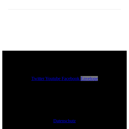
Romantischer Klavierabend
Klavierduo Stenzl
Twitter
Youtube
Facebook
Envelope
Datenschutz