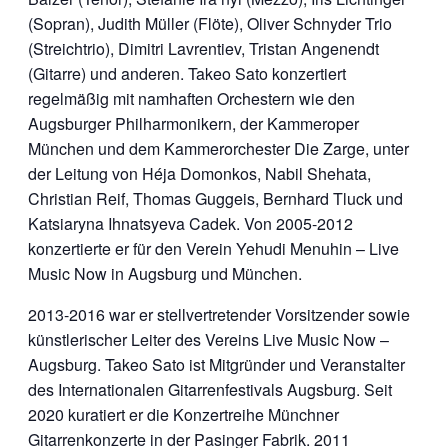
(Sopran), Judith Müller (Flöte), Oliver Schnyder Trio
(Streichtrio), Dimitri Lavrentiev, Tristan Angenendt
(Gitarre) und anderen. Takeo Sato konzertiert
regelmäßig mit namhaften Orchestern wie den
Augsburger Philharmonikern, der Kammeroper
München und dem Kammerorchester Die Zarge, unter
der Leitung von Héja Domonkos, Nabil Shehata,
Christian Reif, Thomas Guggeis, Bernhard Tluck und
Katsiaryna Ihnatsyeva Cadek. Von 2005-2012
konzertierte er für den Verein Yehudi Menuhin – Live
Music Now in Augsburg und München.
2013-2016 war er stellvertretender Vorsitzender sowie
künstlerischer Leiter des Vereins Live Music Now –
Augsburg. Takeo Sato ist Mitgründer und Veranstalter
des Internationalen Gitarrenfestivals Augsburg. Seit
2020 kuratiert er die Konzertreihe Münchner
Gitarrenkonzerte in der Pasinger Fabrik. 2011