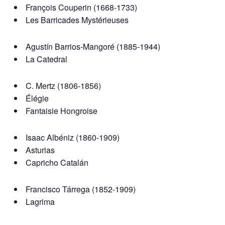
François Couperin (1668-1733)
Les Barricades Mystérieuses
Agustín Barrios-Mangoré (1885-1944)
La Catedral
C. Mertz (1806-1856)
Élégie
Fantaisie Hongroise
Isaac Albéniz (1860-1909)
Asturias
Capricho Catalán
Francisco Tárrega (1852-1909)
Lagrima