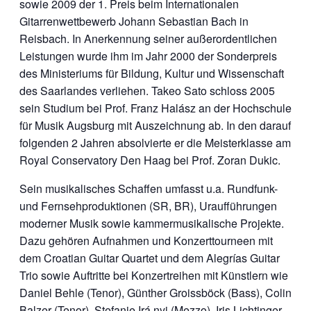
sowie 2009 der 1. Preis beim Internationalen
Gitarrenwettbewerb Johann Sebastian Bach in
Reisbach. In Anerkennung seiner außerordentlichen
Leistungen wurde ihm im Jahr 2000 der Sonderpreis
des Ministeriums für Bildung, Kultur und Wissenschaft
des Saarlandes verliehen. Takeo Sato schloss 2005
sein Studium bei Prof. Franz Halász an der Hochschule
für Musik Augsburg mit Auszeichnung ab. In den darauf
folgenden 2 Jahren absolvierte er die Meisterklasse am
Royal Conservatory Den Haag bei Prof. Zoran Dukic.
Sein musikalisches Schaffen umfasst u.a. Rundfunk-
und Fernsehproduktionen (SR, BR), Uraufführungen
moderner Musik sowie kammermusikalische Projekte.
Dazu gehören Aufnahmen und Konzerttourneen mit
dem Croatian Guitar Quartet und dem Alegrías Guitar
Trio sowie Auftritte bei Konzertreihen mit Künstlern wie
Daniel Behle (Tenor), Günther Groissböck (Bass), Colin
Balzer (Tenor), Stefanie Irá nyi (Mezzo), Iris Lichtinger