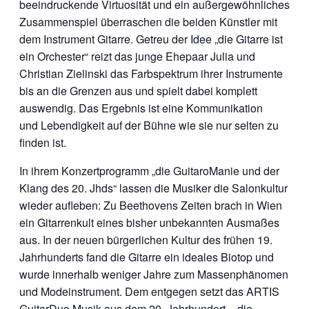
beeindruckende Virtuosität und ein außergewöhnliches
Zusammenspiel überraschen die beiden Künstler mit
dem Instrument Gitarre. Getreu der Idee „die Gitarre ist
ein Orchester“ reizt das junge Ehepaar Julia und
Christian Zielinski das Farbspektrum ihrer Instrumente
bis an die Grenzen aus und spielt dabei komplett
auswendig. Das Ergebnis ist eine Kommunikation
und Lebendigkeit auf der Bühne wie sie nur selten zu
finden ist.
In ihrem Konzertprogramm „die GuitaroManie und der
Klang des 20. Jhds“ lassen die Musiker die Salonkultur
wieder aufleben: Zu Beethovens Zeiten brach in Wien
ein Gitarrenkult eines bisher unbekannten Ausmaßes
aus. In der neuen bürgerlichen Kultur des frühen 19.
Jahrhunderts fand die Gitarre ein ideales Biotop und
wurde innerhalb weniger Jahre zum Massenphänomen
und Modeinstrument. Dem entgegen setzt das ARTIS
GuitarDuo Musik aus dem 20. Jahrhundert – die